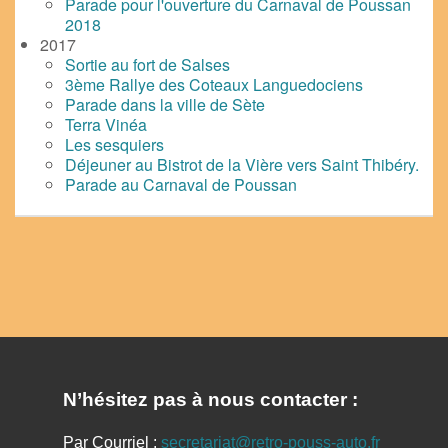
Parade pour l'ouverture du Carnaval de Poussan
2018
2017
Sortie au fort de Salses
3ème Rallye des Coteaux Languedociens
Parade dans la ville de Sète
Terra Vinéa
Les sesquiers
Déjeuner au Bistrot de la Vière vers Saint Thibéry.
Parade au Carnaval de Poussan
N’hésitez pas à nous contacter :
Par Courriel :
secretariat@retro-pouss-auto.fr