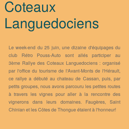
Coteaux
Calendrier
PARTENAIRES
Languedociens
Les balades
SE CONNECTER
Autres événements
Festa
Le week-end du 25 juin, une dizaine d'équipages du
club Rétro Pouss-Auto sont allés participer au
3ème Rallye des Coteaux Languedociens : organisé
par l'office du tourisme de l'Avant-Monts de l'Hérault,
ce rallye a débuté au chateau de Cassan, puis, par
petits groupes, nous avons parcouru les petites routes
à travers les vignes pour aller à la rencontre des
vignerons dans leurs domaines. Faugères, Saint
Chinian et les Côtes de Thongue étaient à l'honneur!